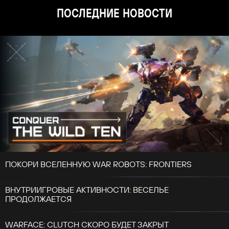
ПОСЛЕДНИЕ НОВОСТИ
ПОКОРИ ВСЕЛЕННУЮ WAR ROBOTS: FRONTIERS
ВНУТРИИГРОВЫЕ АКТИВНОСТИ: ВЕСЕЛЬЕ
ПРОДОЛЖАЕТСЯ
WARFACE: CLUTCH СКОРО БУДЕТ ЗАКРЫТ