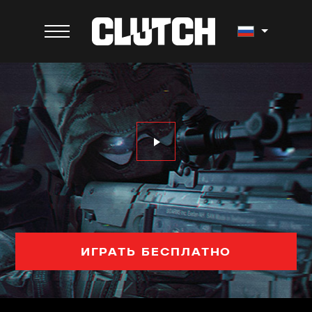
ИГРАТЬ БЕСПЛАТНО