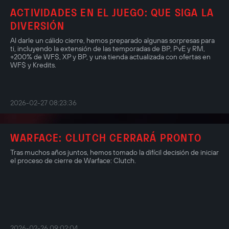
ACTIVIDADES EN EL JUEGO: QUE SIGA LA
DIVERSIÓN
Al darle un cálido cierre, hemos preparado algunas sorpresas para
ti, incluyendo la extensión de las temporadas de BP, PvE y RM,
+200% de WF$, XP y BP, y una tienda actualizada con ofertas en
WF$ y Kredits.
2026-02-27 08:23:36
WARFACE: CLUTCH CERRARÁ PRONTO
Tras muchos años juntos, hemos tomado la difícil decisión de iniciar
el proceso de cierre de Warface: Clutch.
2026-02-26 09:02:04