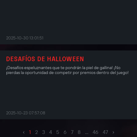
2025-10-30 13:01:51
DESAFÍOS DE HALLOWEEN
¡Desafíos espeluznantes que te pondrán la piel de gallina! ¡No
pierdas la oportunidad de competir por premios dentro del juego!
2025-10-23 07:57:08
‹
›
1
2
3
4
5
6
7
8
...
46
47