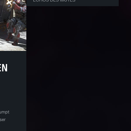
EN
pumpt
ser