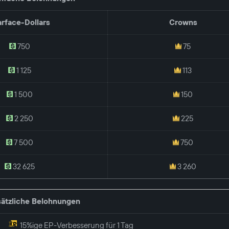
rface-Dollars
Crowns
750
75
1 125
113
1 500
150
2 250
225
7 500
750
32 625
3 260
ätzliche Belohnungen
15%ige EP-Verbesserung für 1 Tag