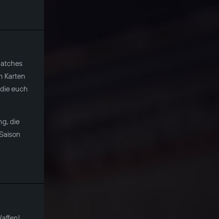
Matches
n Karten
 die euch
g, die
 Saison
affen!