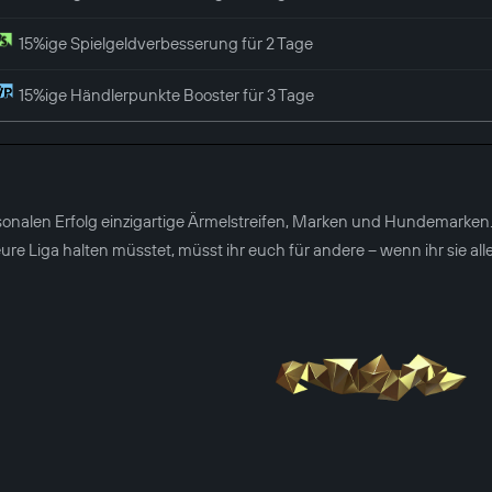
15%ige Spielgeldverbesserung für 2 Tage
15%ige Händlerpunkte Booster für 3 Tage
sonalen Erfolg einzigartige Ärmelstreifen, Marken und Hundemarken
re Liga halten müsstet, müsst ihr euch für andere – wenn ihr sie al