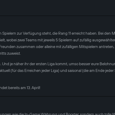
 Spielern zur Verfügung steht, die Rang 11 erreicht haben. Bei den 
lt, wobei zwei Teams mit jeweils 5 Spielern auf zufällig ausgewählte
Freunden zusammen oder alleine mit zufälligen Mitspielern antreten,
itts zuweist.
 Und je näher ihr der ersten Liga kommt, umso besser eure Belohnun
tuell (für das Erreichen jeder Liga) und saisonal (die am Ende jeder
det bereits am 13. April!
hnungen wie die In-Game Währung und Booster, sondern auch tolle W