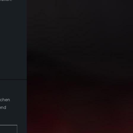
eichen
ßend