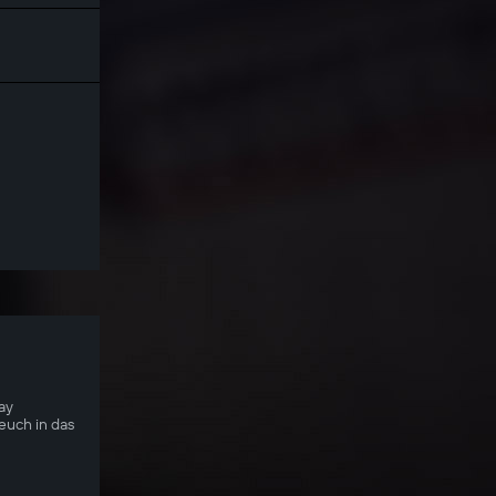
ay
 euch in das