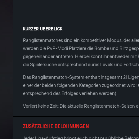
KURZER ÜBERBLICK
Ranglistenmatches sind ein kompetitiver Modus, der allen
werden die PvP-Modi Platziere die Bombe und Blitz gespie
gegeneinander antreten. Hierbei könnt ihr entweder mit 
die Spielersuche entsprechend eures Levels und Fortschr
Das Ranglistenmatch-System enthält insgesamt 21 Ligen.
einer der beiden folgenden Kategorien zugeordnet wird: ak
entsprechend des Erfolges verliehen werden).
Verliert keine Zeit: Die aktuelle Ranglistenmatch-Saison en
ZUSÄTZLICHE BELOHNUNGEN
Jeder Liga-Aufstieg bringt euch nicht nur übliche Belo