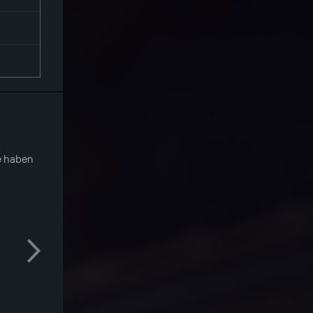
.
le haben