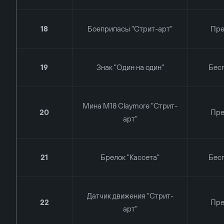
18
Боеприпасы "Стрит-арт"
Пр
19
Знак "Один на один"
Бес
Мина M18 Claymore "Стрит-
20
Пр
арт"
21
Брелок "Кассета"
Бес
Датчик движения "Стрит-
22
Пр
арт"