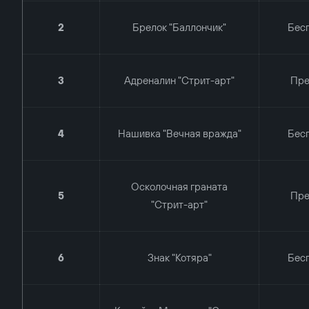
2
Брелок "Баллончик"
Бес
3
Адреналин "Стрит-арт"
Пр
4
Нашивка "Вечная вражда"
Бес
Осколочная граната
5
Пр
"Стрит-арт"
6
Знак "Котяра"
Бес