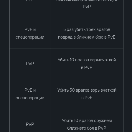
PvP
PvE и
5 раз убить трёх врагов
спецоперации
подряд в ближнем бою в PvE
Убить 10 врагов взрывчаткой
PvP
в PvP
PvE и
Убить 50 врагов взрывчаткой
спецоперации
в PvE
Убить 10 врагов оружием
PvP
ближнего боя в PvP