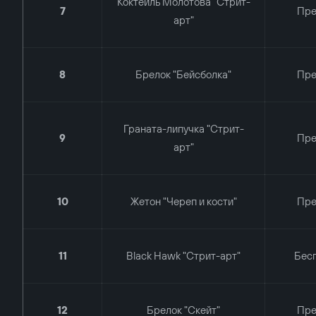
Коктейль Молотова "Стрит-
7
Пр
арт"
8
Брелок "Бейсболка"
Пр
Граната-липучка "Стрит-
9
Пр
арт"
10
Жетон "Череп и кости"
Пр
11
Black Hawk "Стрит-арт"
Бес
12
Брелок "Скейт"
Пр