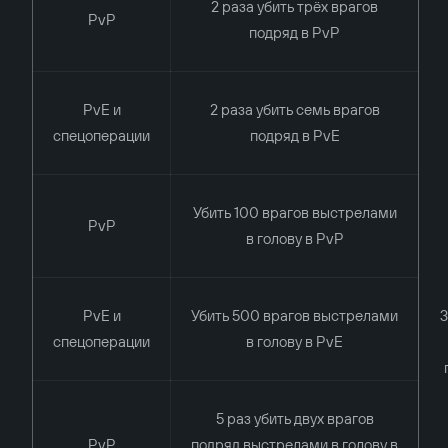
2 раза убить трёх врагов
PvP
подряд в PvP
PvE и
2 раза убить семь врагов
спецоперации
подряд в PvE
Убить 100 врагов выстрелами
PvP
в голову в PvP
PvE и
Убить 500 врагов выстрелами
3
спецоперации
в голову в PvE
5 раз убить двух врагов
PvP
подряд выстрелами в голову в