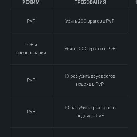
РЕЖИМ
ТРЕБОВАНИЯ
PvP
Убить 200 врагов в PvP
PvE и
Убить 1000 врагов в PvE
спецоперации
10 раз убить двух врагов
PvP
подряд в PvP
10 раз убить трёх врагов
PvE
подряд в PvE