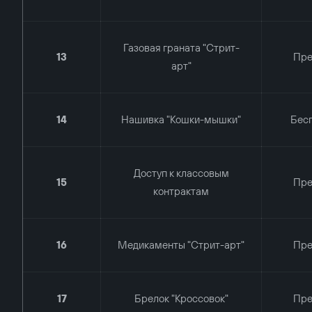
Газовая граната "Стрит-
13
Пр
арт"
14
Нашивка "Кошки-мышки"
Бес
Доступ к классовым
15
Пр
контрактам
16
Медикаменты "Стрит-арт"
Пр
17
Брелок "Кроссовок"
Пр