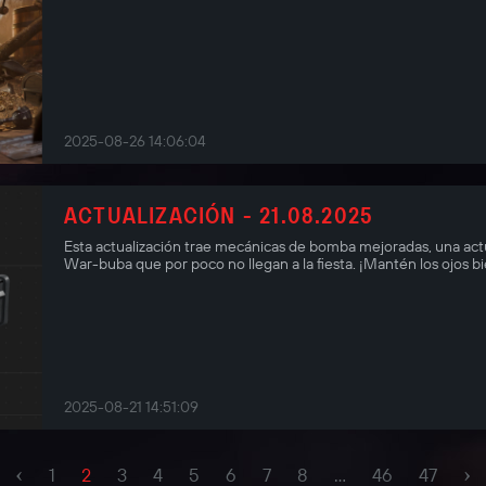
2025-08-26 14:06:04
ACTUALIZACIÓN - 21.08.2025
Esta actualización trae mecánicas de bomba mejoradas, una act
War-buba que por poco no llegan a la fiesta. ¡Mantén los ojos b
2025-08-21 14:51:09
‹
›
1
2
3
4
5
6
7
8
...
46
47