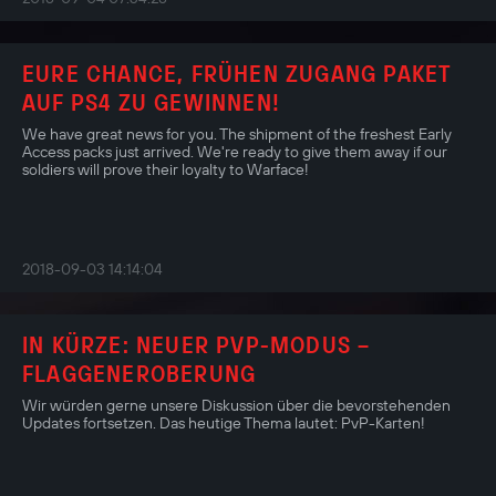
EURE CHANCE, FRÜHEN ZUGANG PAKET
AUF PS4 ZU GEWINNEN!
We have great news for you. The shipment of the freshest Early
Access packs just arrived. We're ready to give them away if our
soldiers will prove their loyalty to Warface!
2018-09-03 14:14:04
IN KÜRZE: NEUER PVP-MODUS –
FLAGGENEROBERUNG
Wir würden gerne unsere Diskussion über die bevorstehenden
Updates fortsetzen. Das heutige Thema lautet: PvP-Karten!